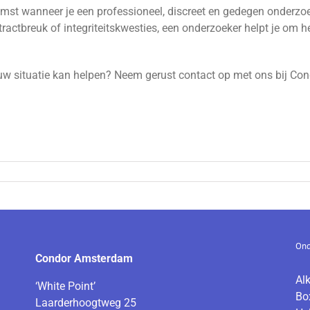
komst wanneer je een professioneel, discreet en gedegen onderzo
tractbreuk of integriteitskwesties, een onderzoeker helpt je om h
uw situatie kan helpen? Neem gerust contact op met ons bij C
Ond
Condor Amsterdam
Al
‘White Point’
Bo
Laarderhoogtweg 25