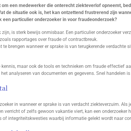
om een medewerker die onterecht ziekteverlof opneemt, bedrij
t de situatie ook is, het kan ontzettend frustrerend zijn wann
k een particulier onderzoeker in voor fraudeonderzoek?
zijn, is sterk bewijs onmisbaar. Een particulier onderzoeker verz
 zoals rapportages over fraude of contractbreuk.
 te brengen wanneer er sprake is van terugkerende verdachte sit
de kennis, maar ook de tools en technieken om fraude effectief aa
n het analyseren van documenten en gegevens. Snel handelen is
tal
rzoeker in wanneer er sprake is van verdacht ziekteverzuim. Als
n verricht of zelfs gewoon vakantie viert, kan een onderzoeker he
 of integriteitskwesties waarbij informatie gelekt wordt naar co