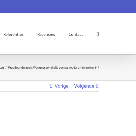
Referenties
Recensies
Contact
iten
Fraudeonderzoek: Wanneer schakel je een particulier onderzoeker in?
Vorige
Volgende