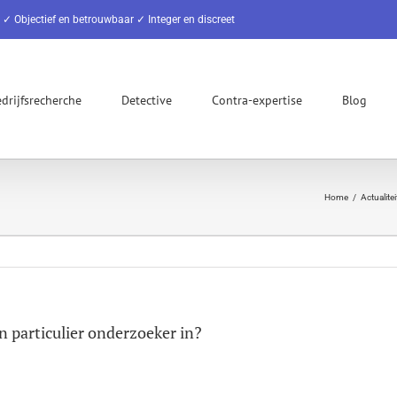
✓ Objectief en betrouwbaar ✓ Integer en discreet
drijfsrecherche
Detective
Contra-expertise
Blog
Home
Actualite
 particulier onderzoeker in?