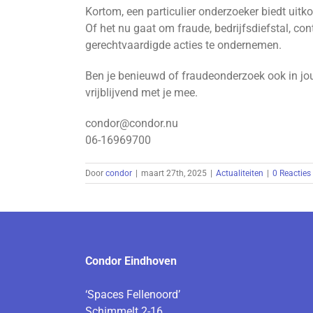
Kortom, een particulier onderzoeker biedt uit
Of het nu gaat om fraude, bedrijfsdiefstal, con
gerechtvaardigde acties te ondernemen.
Ben je benieuwd of fraudeonderzoek ook in jo
vrijblijvend met je mee.
condor@condor.nu
06-16969700
Door
condor
|
maart 27th, 2025
|
Actualiteiten
|
0 Reacties
Condor Eindhoven
‘Spaces Fellenoord’
Schimmelt 2-16